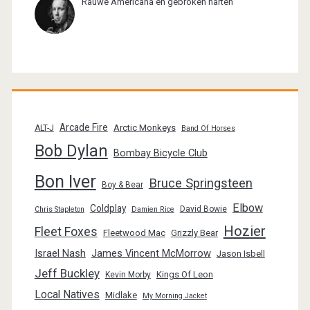
Rauwe Americana en gebroken harten
Arcade Fire
Arctic Monkeys
ALT-J
Band Of Horses
Bob Dylan
Bombay Bicycle Club
Bon Iver
Bruce Springsteen
Boy & Bear
Elbow
Coldplay
David Bowie
Chris Stapleton
Damien Rice
Hozier
Fleet Foxes
Fleetwood Mac
Grizzly Bear
Israel Nash
James Vincent McMorrow
Jason Isbell
Jeff Buckley
Kings Of Leon
Kevin Morby
Local Natives
Midlake
My Morning Jacket