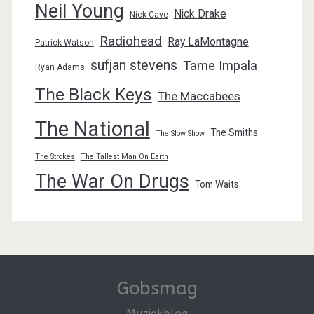
Neil Young
Nick Drake
Nick Cave
Radiohead
Ray LaMontagne
Patrick Watson
sufjan stevens
Tame Impala
Ryan Adams
The Black Keys
The Maccabees
The National
The Smiths
The Slow Show
The Strokes
The Tallest Man On Earth
The War On Drugs
Tom Waits
Gobsmag
Muziekblog