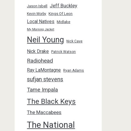
Jeff Buckley
Jason Isbell
Kings Of Leon
Kevin Morby
Local Natives
Midlake
My Morning Jacket
Neil Young
Nick Cave
Nick Drake
Patrick Watson
Radiohead
Ray LaMontagne
Ryan Adams
sufjan stevens
Tame Impala
The Black Keys
The Maccabees
The National