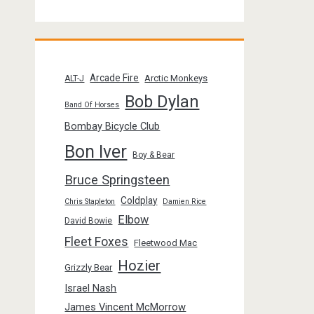
Arcade Fire
Arctic Monkeys
ALT-J
Bob Dylan
Band Of Horses
Bombay Bicycle Club
Bon Iver
Boy & Bear
Bruce Springsteen
Coldplay
Chris Stapleton
Damien Rice
Elbow
David Bowie
Fleet Foxes
Fleetwood Mac
Hozier
Grizzly Bear
Israel Nash
James Vincent McMorrow