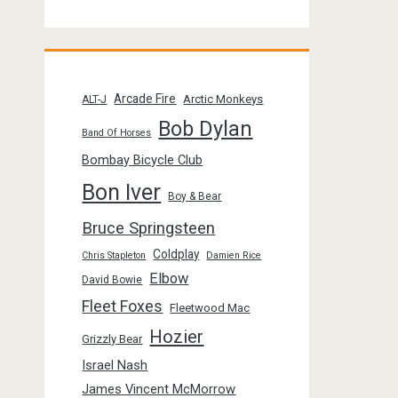
Arcade Fire
Arctic Monkeys
ALT-J
Bob Dylan
Band Of Horses
Bombay Bicycle Club
Bon Iver
Boy & Bear
Bruce Springsteen
Coldplay
Chris Stapleton
Damien Rice
Elbow
David Bowie
Fleet Foxes
Fleetwood Mac
Hozier
Grizzly Bear
Israel Nash
James Vincent McMorrow