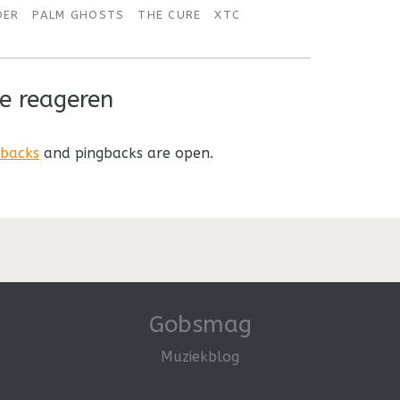
DER
PALM GHOSTS
THE CURE
XTC
e reageren
kbacks
and pingbacks are open.
Gobsmag
Muziekblog