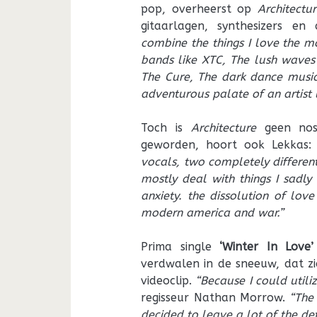
pop, overheerst op
Architectu
gitaarlagen, synthesizers en
combine the things I love the mo
bands like XTC, The lush waves
The Cure, The dark dance music
adventurous palate of an artist l
Toch is
Architecture
geen nost
geworden, hoort ook Lekkas
vocals, two completely different
mostly deal with things I sadl
anxiety. the dissolution of lov
modern america and war.”
Prima single
‘Winter In Love
verdwalen in de sneeuw, dat zi
videoclip.
“Because I could utili
regisseur Nathan Morrow.
“The
decided to leave a lot of the de