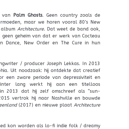
id van
Palm Ghosts
. Geen country zoals de
vermoeden, maar we horen vooral 80’s New
e album
Architecture
. Dat weet de band ook,
 geen geheim van dat er werk van Cocteau
Can Dance, New Order en The Cure in hun
ngwriter / producer Joseph Lekkas. In 2013
hia. Uit noodzaak: hij ontdekte dat creatief
r een zware periode van depressiviteit en
nter lang werkt hij aan een titelloos
in 2013 dat hij zelf omschreef als “sun-
2015 vertrok hij naar Nashville en bouwde
eenland
(2017) en nieuwe plaat
Architecture
d kon worden als lo-fi indie folk / dreamy