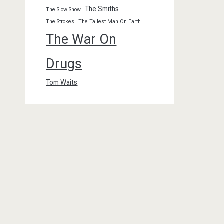
The Smiths
The Slow Show
The Strokes
The Tallest Man On Earth
The War On
Drugs
Tom Waits