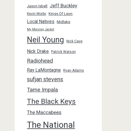
Jeff Buckley
Jason Isbell
Kings Of Leon
Kevin Morby
Local Natives
Midlake
My Morning Jacket
Neil Young
Nick Cave
Nick Drake
Patrick Watson
Radiohead
Ray LaMontagne
Ryan Adams
sufjan stevens
Tame Impala
The Black Keys
The Maccabees
The National