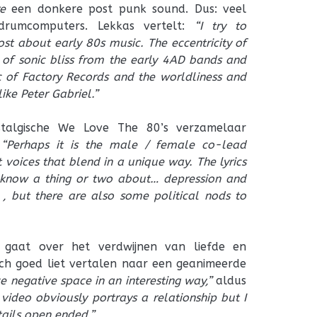
re
een donkere post punk sound. Dus: veel
 drumcomputers. Lekkas vertelt:
“I try to
st about early 80s music. The eccentricity of
 of sonic bliss from the early 4AD bands and
 of Factory Records and the worldliness and
ike Peter Gabriel.”
algische We Love The 80’s verzamelaar
:
“Perhaps it is the male / female co-lead
 voices that blend in a unique way. The lyrics
y know a thing or two about… depression and
e , but there are also some political nods to
’
gaat over het verdwijnen van liefde en
ch goed liet vertalen naar een geanimeerde
ze negative space in an interesting way,”
aldus
 video obviously portrays a relationship but I
tails open ended.”