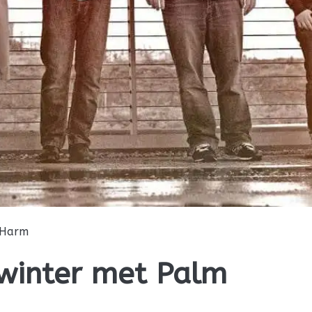
Harm
winter met Palm