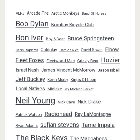
Arcade Fire
Arctic Monkeys
ALT-J
Band Of Horses
Bob Dylan
Bombay Bicycle Club
Bon Iver
Bruce Springsteen
Boy & Bear
Elbow
Coldplay
David Bowie
Chris Stapleton
Damien Rice
Hozier
Fleet Foxes
Fleetwood Mac
Grizzly Bear
Israel Nash
James Vincent McMorrow
Jason Isbell
Jeff Buckley
Kings Of Leon
Kevin Morby
Local Natives
Midlake
My Morning Jacket
Neil Young
Nick Drake
Nick Cave
Radiohead
Ray LaMontagne
Patrick Watson
sufjan stevens
Tame Impala
Ryan Adams
The Black Keys
The Maccabees