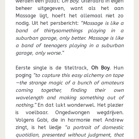
werden een plaat:
Oh Boy.
Uiteraard in eigen
beheer uitgegeven, want als het aan
Massage ligt, hoeft het allemaal niet zo
nodig. Uit het persbericht:
“Massage is like a
band of thirtysomethings playing in a
suburban garage, only better. Massage is like
a band of teenagers playing in a suburban
garage, only worse.”
Eerste single is de titeltrack,
Oh Boy
. Hun
poging
“to capture this easy alchemy on tape
—the strange magic of a bunch of amateurs
coming together, finding their own
wavelength and making something out of
nothing.”
En dat lukt wonderwel. Het plezier
is voelbaar. Ongedwongen wegdrijven.
Volgens Gabi, die in harmonie met Andrew
zingt, is het liedje
“a portrait of domestic
quotidian, presented without judgment, that