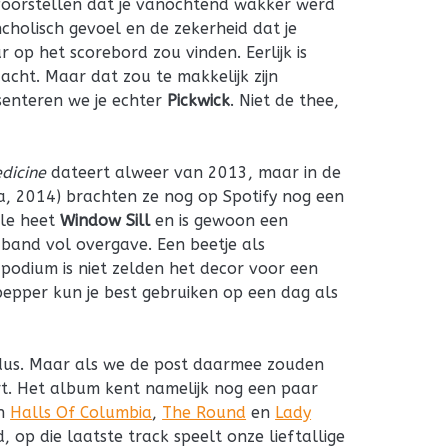
oorstellen dat je vanochtend wakker werd
cholisch gevoel en de zekerheid dat je
op het scorebord zou vinden. Eerlijk is
acht. Maar dat zou te makkelijk zijn
senteren we je echter
Pickwick
. Niet de thee,
dicine
dateert alweer van 2013, maar in de
ja, 2014) brachten ze nog op Spotify nog een
gle heet
Window Sill
en is gewoon een
’n band vol overgave. Een beetje als
podium is niet zelden het decor voor een
ppepper kun je best gebruiken op een dag als
e dus. Maar als we de post daarmee zouden
t. Het album kent namelijk nog een paar
en
Halls Of Columbia
,
The Round
en
Lady
d, op die laatste track speelt onze lieftallige