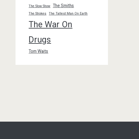
The Smiths
The Slow Show
The Strokes
The Tallest Man On Earth
The War On
Drugs
Tom Waits