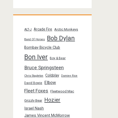
Arcade Fire
Arctic Monkeys
ALT-J
Bob Dylan
Band Of Horses
Bombay Bicycle Club
Bon Iver
Boy & Bear
Bruce Springsteen
Coldplay
Chris Stapleton
Damien Rice
Elbow
David Bowie
Fleet Foxes
Fleetwood Mac
Hozier
Grizzly Bear
Israel Nash
James Vincent McMorrow