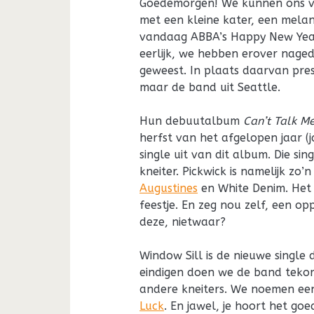
Goedemorgen! We kunnen ons v
met een kleine kater, een melan
vandaag ABBA’s Happy New Year 
eerlijk, we hebben erover naged
geweest. In plaats daarvan pre
maar de band uit Seattle.
Hun debuutalbum
Can’t Talk Me
herfst van het afgelopen jaar (
single uit van dit album. Die sin
kneiter. Pickwick is namelijk zo
Augustines
en White Denim. Het 
feestje. En zeg nou zelf, een o
deze, nietwaar?
Window Sill is de nieuwe singl
eindigen doen we de band tekor
andere kneiters. We noemen e
Luck
. En jawel, je hoort het goe