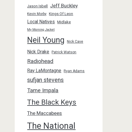
Jeff Buckley
Jason Isbell
Kings Of Leon
Kevin Morby
Local Natives
Midlake
My Morning Jacket
Neil Young
Nick Cave
Nick Drake
Patrick Watson
Radiohead
Ray LaMontagne
Ryan Adams
sufjan stevens
Tame Impala
The Black Keys
The Maccabees
The National