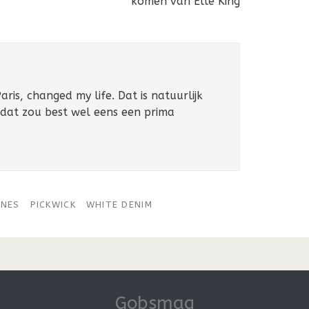
komen van Elle King
ris, changed my life. Dat is natuurlijk
 dat zou best wel eens een prima
INES
PICKWICK
WHITE DENIM
Gobsmag