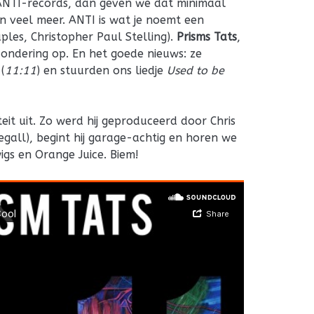
p ANTI-records, dan geven we dat minimaal
en veel meer. ANTI is wat je noemt een
aples, Christopher Paul Stelling).
Prisms Tats
,
tzondering op. En het goede nieuws: ze
(
11:11
) en stuurden ons liedje
Used to be
eit uit. Zo werd hij geproduceerd door Chris
gall), begint hij garage-achtig en horen we
wigs en Orange Juice. Biem!