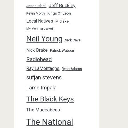
Jeff Buckley
Jason Isbell
Kings Of Leon
Kevin Morby
Local Natives
Midlake
My Morning Jacket
Neil Young
Nick Cave
Nick Drake
Patrick Watson
Radiohead
Ray LaMontagne
Ryan Adams
sufjan stevens
Tame Impala
The Black Keys
The Maccabees
The National