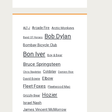
Arcade Fire
Arctic Monkeys
ALT-J
Bob Dylan
Band Of Horses
Bombay Bicycle Club
Bon Iver
Boy & Bear
Bruce Springsteen
Coldplay
Chris Stapleton
Damien Rice
Elbow
David Bowie
Fleet Foxes
Fleetwood Mac
Hozier
Grizzly Bear
Israel Nash
James Vincent McMorrow