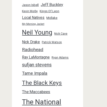
Jeff Buckley
Jason Isbell
Kings Of Leon
Kevin Morby
Local Natives
Midlake
My Morning Jacket
Neil Young
Nick Cave
Nick Drake
Patrick Watson
Radiohead
Ray LaMontagne
Ryan Adams
sufjan stevens
Tame Impala
The Black Keys
The Maccabees
The National