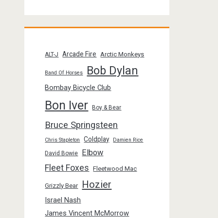
Arcade Fire
Arctic Monkeys
ALT-J
Bob Dylan
Band Of Horses
Bombay Bicycle Club
Bon Iver
Boy & Bear
Bruce Springsteen
Coldplay
Chris Stapleton
Damien Rice
Elbow
David Bowie
Fleet Foxes
Fleetwood Mac
Hozier
Grizzly Bear
Israel Nash
James Vincent McMorrow