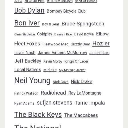
Arcade Fire
Arctic Monkeys
ALT-J
Band Of Horses
Bob Dylan
Bombay Bicycle Club
Bon Iver
Bruce Springsteen
Boy & Bear
Elbow
Coldplay
David Bowie
Chris Stapleton
Damien Rice
Hozier
Fleet Foxes
Fleetwood Mac
Grizzly Bear
Israel Nash
James Vincent McMorrow
Jason Isbell
Jeff Buckley
Kings Of Leon
Kevin Morby
Local Natives
Midlake
My Morning Jacket
Neil Young
Nick Drake
Nick Cave
Radiohead
Ray LaMontagne
Patrick Watson
sufjan stevens
Tame Impala
Ryan Adams
The Black Keys
The Maccabees