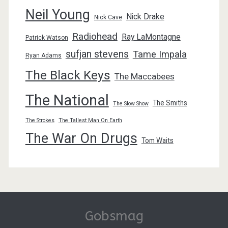
Neil Young
Nick Drake
Nick Cave
Radiohead
Ray LaMontagne
Patrick Watson
sufjan stevens
Tame Impala
Ryan Adams
The Black Keys
The Maccabees
The National
The Smiths
The Slow Show
The Strokes
The Tallest Man On Earth
The War On Drugs
Tom Waits
Gobsmag