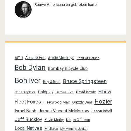
Rauwe Americana en gebroken harten
Arcade Fire
Arctic Monkeys
ALT-J
Band Of Horses
Bob Dylan
Bombay Bicycle Club
Bon Iver
Bruce Springsteen
Boy & Bear
Elbow
Coldplay
David Bowie
Chris Stapleton
Damien Rice
Hozier
Fleet Foxes
Fleetwood Mac
Grizzly Bear
Israel Nash
James Vincent McMorrow
Jason Isbell
Jeff Buckley
Kings Of Leon
Kevin Morby
Local Natives
Midlake
My Morning Jacket