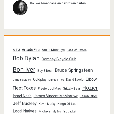
Rauwe Americana en gebroken harten
Arcade Fire
Arctic Monkeys
ALT-J
Band Of Horses
Bob Dylan
Bombay Bicycle Club
Bon Iver
Bruce Springsteen
Boy & Bear
Elbow
Coldplay
David Bowie
Chris Stapleton
Damien Rice
Hozier
Fleet Foxes
Fleetwood Mac
Grizzly Bear
Israel Nash
James Vincent McMorrow
Jason Isbell
Jeff Buckley
Kings Of Leon
Kevin Morby
Local Natives
Midlake
My Morning Jacket