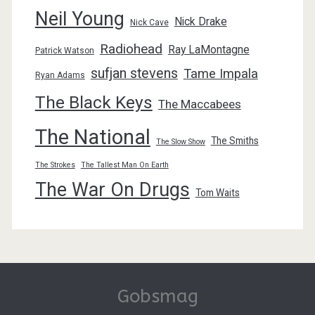
Neil Young
Nick Drake
Nick Cave
Radiohead
Ray LaMontagne
Patrick Watson
sufjan stevens
Tame Impala
Ryan Adams
The Black Keys
The Maccabees
The National
The Smiths
The Slow Show
The Strokes
The Tallest Man On Earth
The War On Drugs
Tom Waits
Gobsmag