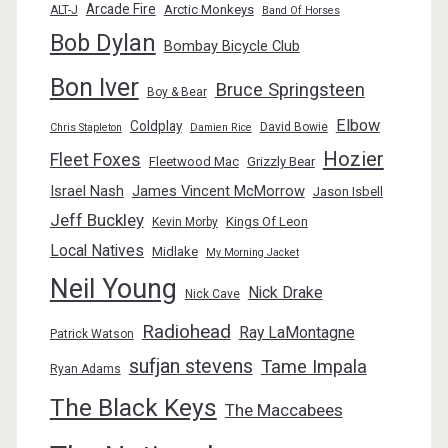
Arcade Fire
Arctic Monkeys
ALT-J
Band Of Horses
Bob Dylan
Bombay Bicycle Club
Bon Iver
Bruce Springsteen
Boy & Bear
Elbow
Coldplay
David Bowie
Chris Stapleton
Damien Rice
Hozier
Fleet Foxes
Fleetwood Mac
Grizzly Bear
Israel Nash
James Vincent McMorrow
Jason Isbell
Jeff Buckley
Kings Of Leon
Kevin Morby
Local Natives
Midlake
My Morning Jacket
Neil Young
Nick Drake
Nick Cave
Radiohead
Ray LaMontagne
Patrick Watson
sufjan stevens
Tame Impala
Ryan Adams
The Black Keys
The Maccabees