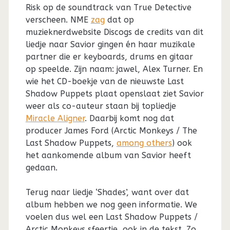
Risk op de soundtrack van True Detective
verscheen. NME
zag
dat op
muzieknerdwebsite Discogs de credits van dit
liedje naar Savior gingen én haar muzikale
partner die er keyboards, drums en gitaar
op speelde. Zijn naam: jawel, Alex Turner. En
wie het CD-boekje van de nieuwste Last
Shadow Puppets plaat openslaat ziet Savior
weer als co-auteur staan bij topliedje
Miracle Aligner
. Daarbij komt nog dat
producer James Ford (Arctic Monkeys / The
Last Shadow Puppets,
among others
) ook
het aankomende album van Savior heeft
gedaan.
Terug naar liedje ‘Shades’, want over dat
album hebben we nog geen informatie. We
voelen dus wel een Last Shadow Puppets /
Arctic Monkeys sfeertje, ook in de tekst. Zo