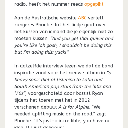
radio, heeft het nummer reeds
opgepikt
.
Aan de Australische website
ABC
vertelt
zangeres Phoebe dat het liedje gaat over
het kussen van iemand die je eigenlijk niet zo
moeten kussen:
“And you get that quiver and
you’re like ‘oh gosh, I shouldn’t be doing this
but I’m doing this: yuck!'”
In datzelfde interview lezen we dat de band
inspiratie vond voor het nieuwe album in
“a
heavy sonic diet of listening to Latin and
South American pop stars from the ’60s and
’70s”
, voorgeschoteld door bassist Ryan
tijdens het toeren met het in 2012
verschenen debuut
A is for Alpine
. “We
needed uplifting music on the road,” zegt
Phoebe. “It’s just so incredible, you have no
idea. It’s just delicious.”