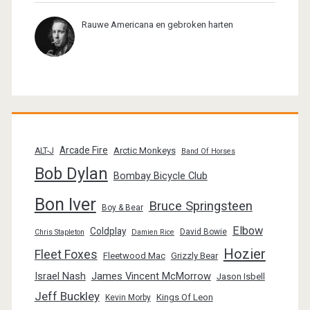
Rauwe Americana en gebroken harten
Arcade Fire
Arctic Monkeys
ALT-J
Band Of Horses
Bob Dylan
Bombay Bicycle Club
Bon Iver
Bruce Springsteen
Boy & Bear
Elbow
Coldplay
David Bowie
Chris Stapleton
Damien Rice
Hozier
Fleet Foxes
Fleetwood Mac
Grizzly Bear
Israel Nash
James Vincent McMorrow
Jason Isbell
Jeff Buckley
Kings Of Leon
Kevin Morby