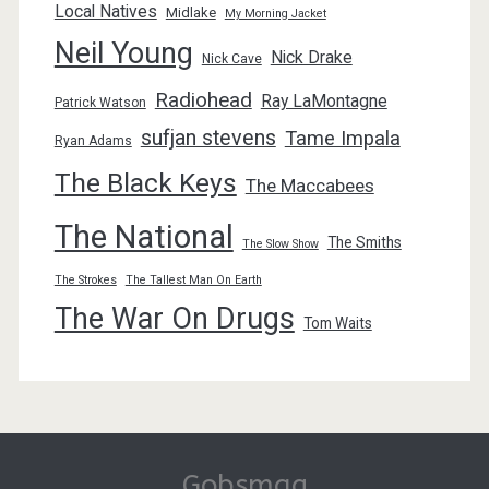
Local Natives
Midlake
My Morning Jacket
Neil Young
Nick Drake
Nick Cave
Radiohead
Ray LaMontagne
Patrick Watson
sufjan stevens
Tame Impala
Ryan Adams
The Black Keys
The Maccabees
The National
The Smiths
The Slow Show
The Strokes
The Tallest Man On Earth
The War On Drugs
Tom Waits
Gobsmag