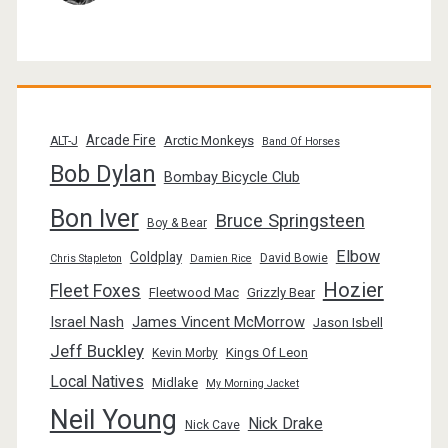
Arcade Fire
Arctic Monkeys
ALT-J
Band Of Horses
Bob Dylan
Bombay Bicycle Club
Bon Iver
Bruce Springsteen
Boy & Bear
Elbow
Coldplay
David Bowie
Chris Stapleton
Damien Rice
Hozier
Fleet Foxes
Fleetwood Mac
Grizzly Bear
Israel Nash
James Vincent McMorrow
Jason Isbell
Jeff Buckley
Kings Of Leon
Kevin Morby
Local Natives
Midlake
My Morning Jacket
Neil Young
Nick Drake
Nick Cave