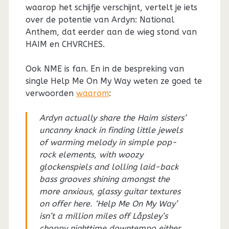
waarop het schijfje verschijnt, vertelt je iets
over de potentie van Ardyn: National
Anthem, dat eerder aan de wieg stond van
HAIM en CHVRCHES.
Ook NME is fan. En in de bespreking van
single Help Me On My Way weten ze goed te
verwoorden
waarom
:
Ardyn actually share the Haim sisters’
uncanny knack in finding little jewels
of warming melody in simple pop-
rock elements, with woozy
glockenspiels and lolling laid-back
bass grooves shining amongst the
more anxious, glassy guitar textures
on offer here. ‘Help Me On My Way’
isn’t a million miles off Låpsley’s
choppy nighttime downtempo either,