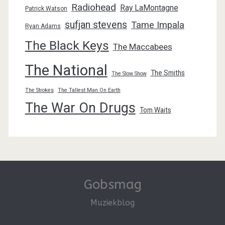
Radiohead
Ray LaMontagne
Patrick Watson
sufjan stevens
Tame Impala
Ryan Adams
The Black Keys
The Maccabees
The National
The Smiths
The Slow Show
The Strokes
The Tallest Man On Earth
The War On Drugs
Tom Waits
Gobsmag
Muziekblog