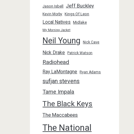
Jeff Buckley
Jason Isbell
Kings Of Leon
Kevin Morby
Local Natives
Midlake
My Morning Jacket
Neil Young
Nick Cave
Nick Drake
Patrick Watson
Radiohead
Ray LaMontagne
Ryan Adams
sufjan stevens
Tame Impala
The Black Keys
The Maccabees
The National