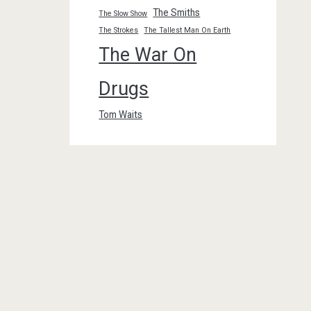
The Smiths
The Slow Show
The Strokes
The Tallest Man On Earth
The War On
Drugs
Tom Waits