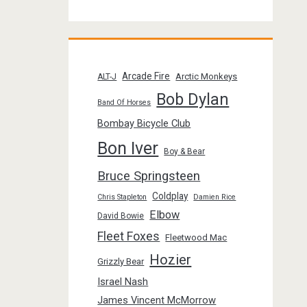
Arcade Fire
Arctic Monkeys
ALT-J
Bob Dylan
Band Of Horses
Bombay Bicycle Club
Bon Iver
Boy & Bear
Bruce Springsteen
Coldplay
Chris Stapleton
Damien Rice
Elbow
David Bowie
Fleet Foxes
Fleetwood Mac
Hozier
Grizzly Bear
Israel Nash
James Vincent McMorrow