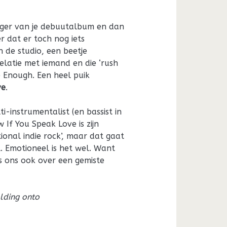
olger van je debuutalbum en dan
r dat er toch nog iets
n de studio, een beetje
elatie met iemand en die ‘rush
e Enough. Een heel puik
ve
.
-instrumentalist (en bassist in
f You Speak Love is zijn
onal indie rock’, maar dat gaat
 Emotioneel is het wel. Want
s ons ook over een gemiste
lding onto