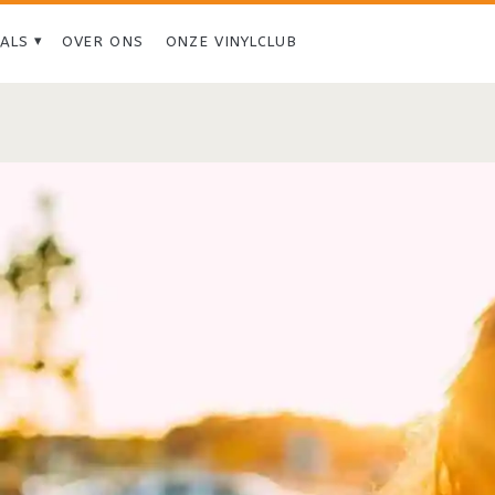
IALS
OVER ONS
ONZE VINYLCLUB
Tag:
<span>Ben
Gibbard</span>