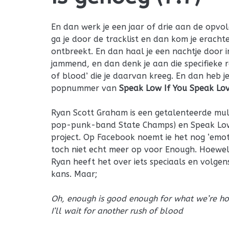
En dan werk je een jaar of drie aan de opv
ga je door de tracklist en dan kom je erachte
ontbreekt. En dan haal je een nachtje door i
jammend, en dan denk je aan die specifieke r
of blood’ die je daarvan kreeg. En dan heb j
popnummer van
Speak Low If You Speak Lo
Ryan Scott Graham is een getalenteerde multi
pop-punk-band State Champs) en Speak Low I
project. Op Facebook noemt ie het nog ‘emoti
toch niet echt meer op voor Enough. Hoewel.
Ryan heeft het over iets speciaals en volgen
kans. Maar;
Oh, enough is good enough for what we’re ho
I’ll wait for another rush of blood