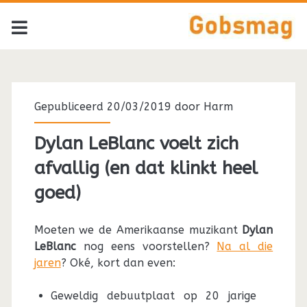
Tag:
<span>Dylan
Gepubliceerd 20/03/2019 door
Harm
LeBlanc</span>
Dylan LeBlanc voelt zich
afvallig (en dat klinkt heel
goed)
Moeten we de Amerikaanse muzikant
Dylan
LeBlanc
nog eens voorstellen?
Na al die
jaren
? Oké, kort dan even:
Geweldig debuutplaat op 20 jarige