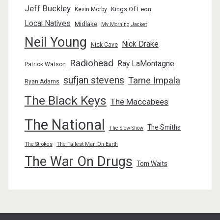
Jeff Buckley
Kings Of Leon
Kevin Morby
Local Natives
Midlake
My Morning Jacket
Neil Young
Nick Drake
Nick Cave
Radiohead
Ray LaMontagne
Patrick Watson
sufjan stevens
Tame Impala
Ryan Adams
The Black Keys
The Maccabees
The National
The Smiths
The Slow Show
The Strokes
The Tallest Man On Earth
The War On Drugs
Tom Waits