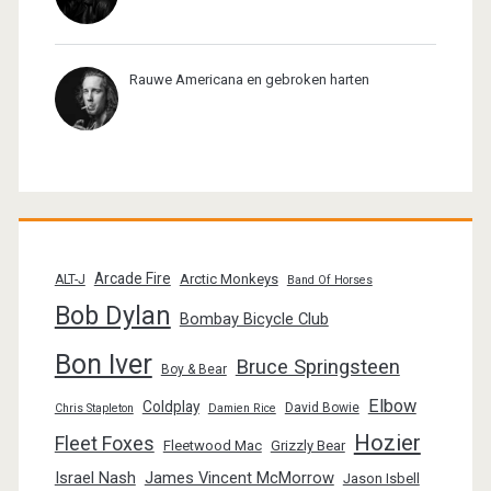
Rauwe Americana en gebroken harten
Arcade Fire
Arctic Monkeys
ALT-J
Band Of Horses
Bob Dylan
Bombay Bicycle Club
Bon Iver
Bruce Springsteen
Boy & Bear
Elbow
Coldplay
David Bowie
Chris Stapleton
Damien Rice
Hozier
Fleet Foxes
Fleetwood Mac
Grizzly Bear
Israel Nash
James Vincent McMorrow
Jason Isbell