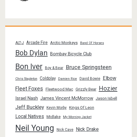
Arcade Fire
Arctic Monkeys
ALT-J
Band Of Horses
Bob Dylan
Bombay Bicycle Club
Bon Iver
Bruce Springsteen
Boy & Bear
Elbow
Coldplay
David Bowie
Chris Stapleton
Damien Rice
Hozier
Fleet Foxes
Fleetwood Mac
Grizzly Bear
Israel Nash
James Vincent McMorrow
Jason Isbell
Jeff Buckley
Kings Of Leon
Kevin Morby
Local Natives
Midlake
My Morning Jacket
Neil Young
Nick Drake
Nick Cave