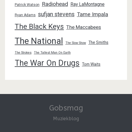
Radiohead
Ray LaMontagne
Patrick Watson
sufjan stevens
Tame Impala
Ryan Adams
The Black Keys
The Maccabees
The National
The Smiths
The Slow Show
The Strokes
The Tallest Man On Earth
The War On Drugs
Tom Waits
Gobsmag
Muziekblog