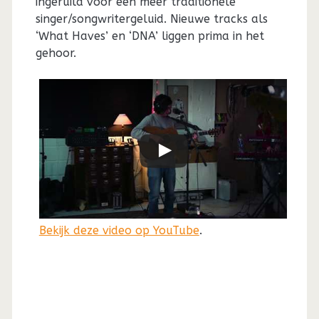
ingeruild voor een meer traditionele
singer/songwritergeluid. Nieuwe tracks als
‘What Haves’ en ‘DNA’ liggen prima in het
gehoor.
Bekijk deze video op YouTube
.