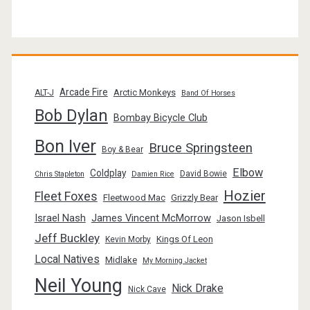
Arcade Fire
Arctic Monkeys
ALT-J
Band Of Horses
Bob Dylan
Bombay Bicycle Club
Bon Iver
Bruce Springsteen
Boy & Bear
Elbow
Coldplay
David Bowie
Chris Stapleton
Damien Rice
Hozier
Fleet Foxes
Fleetwood Mac
Grizzly Bear
Israel Nash
James Vincent McMorrow
Jason Isbell
Jeff Buckley
Kings Of Leon
Kevin Morby
Local Natives
Midlake
My Morning Jacket
Neil Young
Nick Drake
Nick Cave