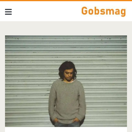
Tag:
<span>Get
Cape.
Wear
Cape.
Fly</span>