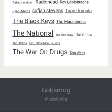
Radiohead
Ray LaMontagne
Patrick Watson
sufjan stevens
Tame Impala
Ryan Adams
The Black Keys
The Maccabees
The National
The Smiths
The Slow Show
The Strokes
The Tallest Man On Earth
The War On Drugs
Tom Waits
Gobsmag
Muziekblog