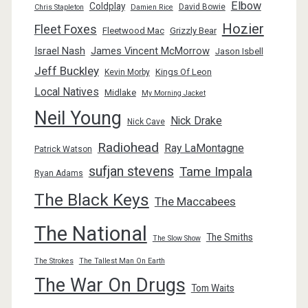
Elbow
Coldplay
David Bowie
Chris Stapleton
Damien Rice
Hozier
Fleet Foxes
Fleetwood Mac
Grizzly Bear
Israel Nash
James Vincent McMorrow
Jason Isbell
Jeff Buckley
Kings Of Leon
Kevin Morby
Local Natives
Midlake
My Morning Jacket
Neil Young
Nick Drake
Nick Cave
Radiohead
Ray LaMontagne
Patrick Watson
sufjan stevens
Tame Impala
Ryan Adams
The Black Keys
The Maccabees
The National
The Smiths
The Slow Show
The Strokes
The Tallest Man On Earth
The War On Drugs
Tom Waits