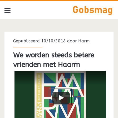
Tag:
<span>Haarm</span
Gepubliceerd 10/10/2018 door
Harm
We worden steeds betere
vrienden met Haarm