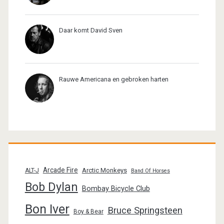
Daar komt David Sven
Rauwe Americana en gebroken harten
Arcade Fire
Arctic Monkeys
ALT-J
Band Of Horses
Bob Dylan
Bombay Bicycle Club
Bon Iver
Bruce Springsteen
Boy & Bear