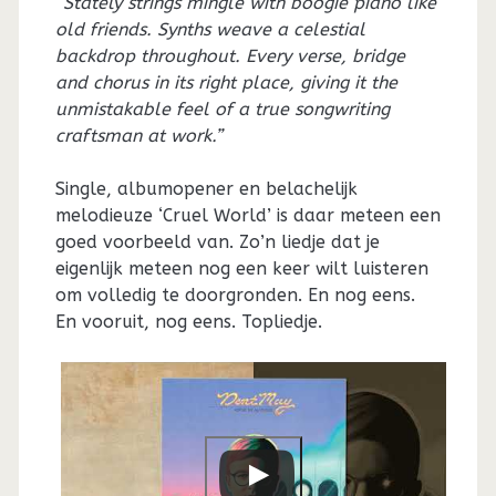
“Stately strings mingle with boogie piano like
old friends. Synths weave a celestial
backdrop throughout. Every verse, bridge
and chorus in its right place, giving it the
unmistakable feel of a true songwriting
craftsman at work.”
Single, albumopener en belachelijk
melodieuze ‘Cruel World’ is daar meteen een
goed voorbeeld van. Zo’n liedje dat je
eigenlijk meteen nog een keer wilt luisteren
om volledig te doorgronden. En nog eens.
En vooruit, nog eens. Topliedje.