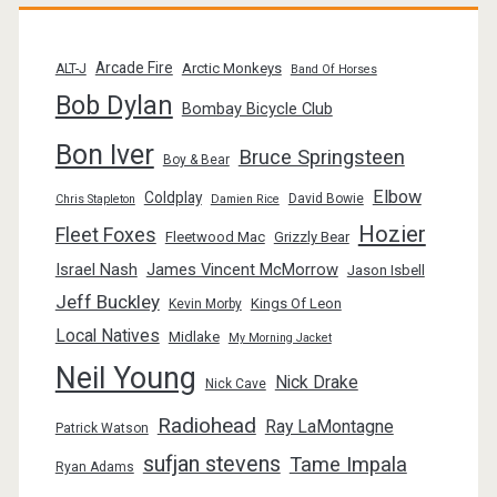
Arcade Fire
Arctic Monkeys
ALT-J
Band Of Horses
Bob Dylan
Bombay Bicycle Club
Bon Iver
Bruce Springsteen
Boy & Bear
Elbow
Coldplay
David Bowie
Chris Stapleton
Damien Rice
Hozier
Fleet Foxes
Fleetwood Mac
Grizzly Bear
Israel Nash
James Vincent McMorrow
Jason Isbell
Jeff Buckley
Kings Of Leon
Kevin Morby
Local Natives
Midlake
My Morning Jacket
Neil Young
Nick Drake
Nick Cave
Radiohead
Ray LaMontagne
Patrick Watson
sufjan stevens
Tame Impala
Ryan Adams