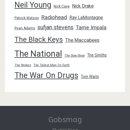
Neil Young
Nick Drake
Nick Cave
Radiohead
Ray LaMontagne
Patrick Watson
sufjan stevens
Tame Impala
Ryan Adams
The Black Keys
The Maccabees
The National
The Smiths
The Slow Show
The Strokes
The Tallest Man On Earth
The War On Drugs
Tom Waits
Gobsmag