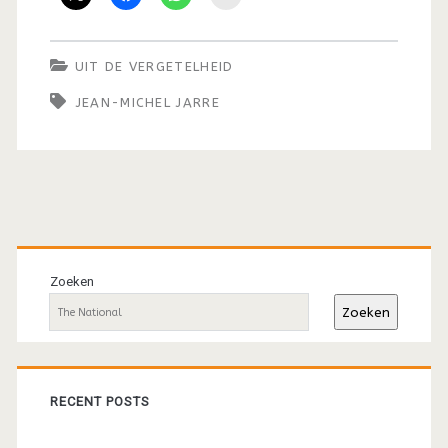
vergetelheid:
De
UIT DE VERGETELHEID
vele
JEAN-MICHEL JARRE
stemmen
van
Jean-
Michel
Primaire
Jarre
sidebar
Zoeken
(1984)
Zoeken
RECENT POSTS