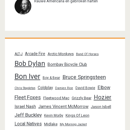
Rauwe Americana en gebroken harten
Arcade Fire
Arctic Monkeys
ALT-J
Band Of Horses
Bob Dylan
Bombay Bicycle Club
Bon Iver
Bruce Springsteen
Boy & Bear
Elbow
Coldplay
David Bowie
Chris Stapleton
Damien Rice
Hozier
Fleet Foxes
Fleetwood Mac
Grizzly Bear
Israel Nash
James Vincent McMorrow
Jason Isbell
Jeff Buckley
Kings Of Leon
Kevin Morby
Local Natives
Midlake
My Morning Jacket