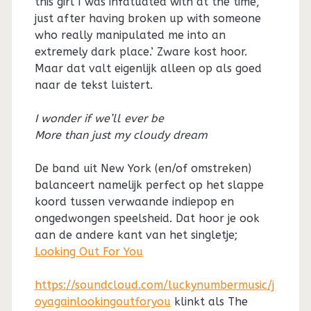
this girl I was infatuated with at the time,
just after having broken up with someone
who really manipulated me into an
extremely dark place.’ Zware kost hoor.
Maar dat valt eigenlijk alleen op als goed
naar de tekst luistert.
I wonder if we’ll ever be
More than just my cloudy dream
De band uit New York (en/of omstreken)
balanceert namelijk perfect op het slappe
koord tussen verwaande indiepop en
ongedwongen speelsheid. Dat hoor je ook
aan de andere kant van het singletje;
Looking Out For You
https://soundcloud.com/luckynumbermusic/j
oyagainlookingoutforyou
klinkt als The