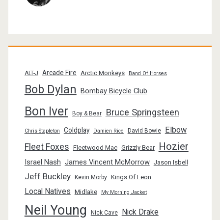
Arcade Fire
Arctic Monkeys
ALT-J
Band Of Horses
Bob Dylan
Bombay Bicycle Club
Bon Iver
Bruce Springsteen
Boy & Bear
Elbow
Coldplay
David Bowie
Chris Stapleton
Damien Rice
Hozier
Fleet Foxes
Fleetwood Mac
Grizzly Bear
Israel Nash
James Vincent McMorrow
Jason Isbell
Jeff Buckley
Kings Of Leon
Kevin Morby
Local Natives
Midlake
My Morning Jacket
Neil Young
Nick Drake
Nick Cave