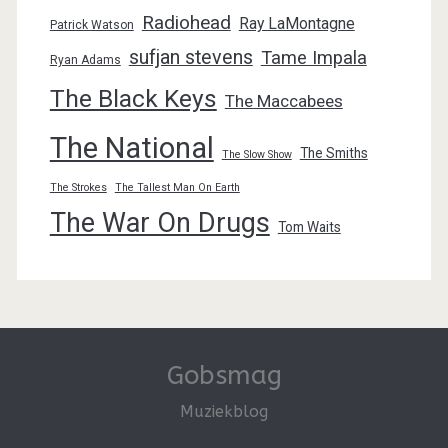
Radiohead
Ray LaMontagne
Patrick Watson
sufjan stevens
Tame Impala
Ryan Adams
The Black Keys
The Maccabees
The National
The Smiths
The Slow Show
The Strokes
The Tallest Man On Earth
The War On Drugs
Tom Waits
Gobsmag
Muziekblog