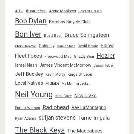
Arcade Fire
Arctic Monkeys
ALT-J
Band Of Horses
Bob Dylan
Bombay Bicycle Club
Bon Iver
Bruce Springsteen
Boy & Bear
Elbow
Coldplay
David Bowie
Chris Stapleton
Damien Rice
Hozier
Fleet Foxes
Fleetwood Mac
Grizzly Bear
Israel Nash
James Vincent McMorrow
Jason Isbell
Jeff Buckley
Kings Of Leon
Kevin Morby
Local Natives
Midlake
My Morning Jacket
Neil Young
Nick Drake
Nick Cave
Radiohead
Ray LaMontagne
Patrick Watson
sufjan stevens
Tame Impala
Ryan Adams
The Black Keys
The Maccabees