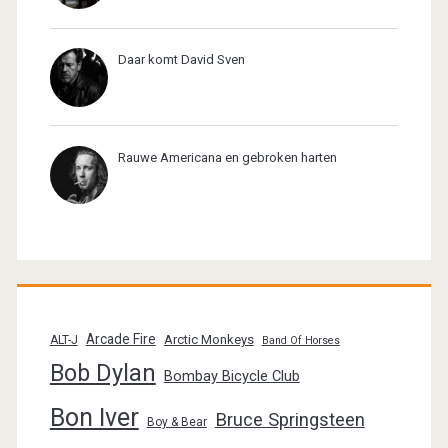
Daar komt David Sven
Rauwe Americana en gebroken harten
Arcade Fire
Arctic Monkeys
ALT-J
Band Of Horses
Bob Dylan
Bombay Bicycle Club
Bon Iver
Bruce Springsteen
Boy & Bear