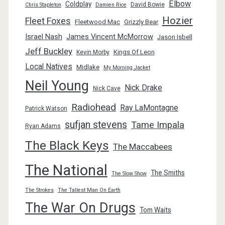
Elbow
Coldplay
David Bowie
Chris Stapleton
Damien Rice
Hozier
Fleet Foxes
Fleetwood Mac
Grizzly Bear
Israel Nash
James Vincent McMorrow
Jason Isbell
Jeff Buckley
Kings Of Leon
Kevin Morby
Local Natives
Midlake
My Morning Jacket
Neil Young
Nick Drake
Nick Cave
Radiohead
Ray LaMontagne
Patrick Watson
sufjan stevens
Tame Impala
Ryan Adams
The Black Keys
The Maccabees
The National
The Smiths
The Slow Show
The Strokes
The Tallest Man On Earth
The War On Drugs
Tom Waits