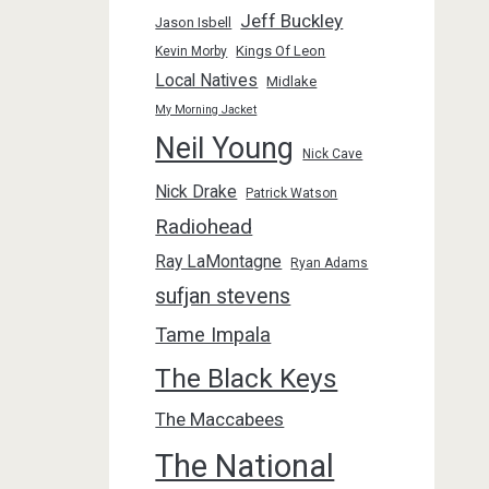
Jeff Buckley
Jason Isbell
Kings Of Leon
Kevin Morby
Local Natives
Midlake
My Morning Jacket
Neil Young
Nick Cave
Nick Drake
Patrick Watson
Radiohead
Ray LaMontagne
Ryan Adams
sufjan stevens
Tame Impala
The Black Keys
The Maccabees
The National