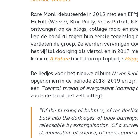
Rare Monk debuteerde in 2015 met een EP’t
McFall (Weezer, Bloc Party, Snow Patrol, R.E.
ontvangen op de blogs, college radio en str
liep de band al tegen hun eerste tegenslag aa
verlieten de groep. Ze werden vervangen doo
het vijftal doorging als viertal en in 2017
komen:
A Future
(met daarop topliedje
Happ
De liedjes voor het nieuwe album
Never Real
opgenomen in de periode 2018-2019 en zijn
een
‘”central thread of everpresent looming d
zoals de band het zelf uitlegt:
“Of the bursting of bubbles, of the decli
back into the dark ages, of book burnings,
releasable by exsanguination. Of a surveil
demonization of science, of persecution a