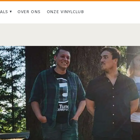
IALS
OVER ONS
ONZE VINYLCLUB
Tag:
<span>Moss</span>