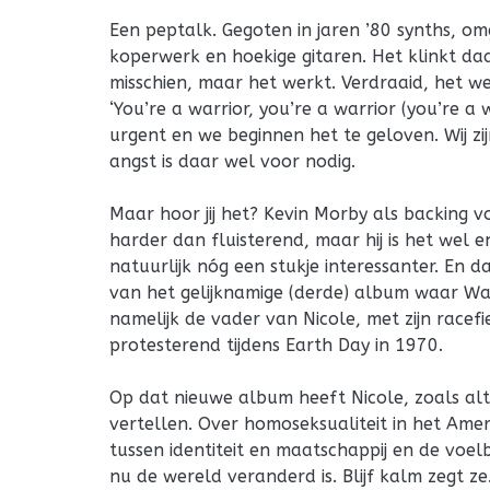
Een peptalk. Gegoten in jaren ’80 synths, 
koperwerk en hoekige gitaren. Het klinkt da
misschien, maar het werkt. Verdraaid, het we
‘You’re a warrior, you’re a warrior (you’re a w
urgent en we beginnen het te geloven. Wij zijn
angst is daar wel voor nodig.
Maar hoor jij het? Kevin Morby als backing voca
harder dan fluisterend, maar hij is het wel
natuurlijk nóg een stukje interessanter. En d
van het gelijknamige (derde) album waar War
namelijk de vader van Nicole, met zijn racef
protesterend tijdens Earth Day in 1970.
Op dat nieuwe album heeft Nicole, zoals altij
vertellen. Over homoseksualiteit in het Ame
tussen identiteit en maatschappij en de voel
nu de wereld veranderd is. Blijf kalm zegt ze