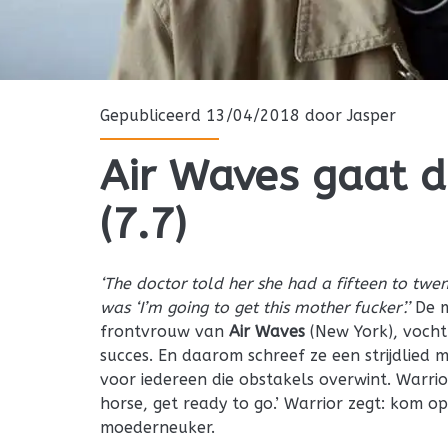
Gepubliceerd 13/04/2018 door
Jasper
Air Waves gaat d
(7.7)
‘The doctor told her she had a fifteen to twe
was ‘I’m going to get this mother fucker’.’
De m
frontvrouw van
Air Waves
(New York), vocht
succes. En daarom schreef ze een strijdlied 
voor iedereen die obstakels overwint. Warrio
horse, get ready to go.’ Warrior zegt: kom 
moederneuker.