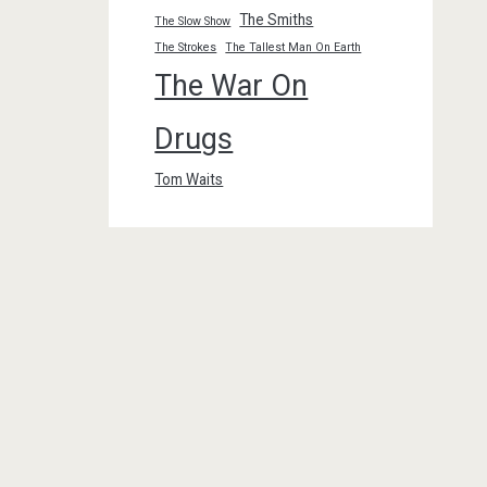
The Smiths
The Slow Show
The Strokes
The Tallest Man On Earth
The War On
Drugs
Tom Waits