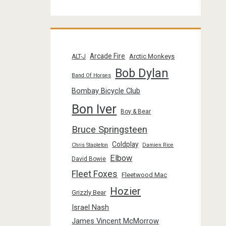
Arcade Fire
Arctic Monkeys
ALT-J
Bob Dylan
Band Of Horses
Bombay Bicycle Club
Bon Iver
Boy & Bear
Bruce Springsteen
Coldplay
Chris Stapleton
Damien Rice
Elbow
David Bowie
Fleet Foxes
Fleetwood Mac
Hozier
Grizzly Bear
Israel Nash
James Vincent McMorrow