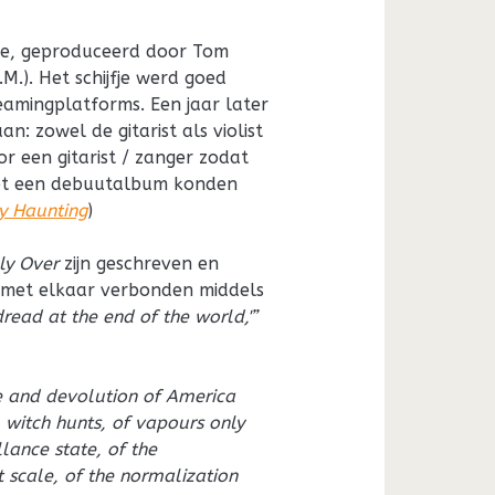
je, geproduceerd door Tom
M.). Het schijfje werd goed
eamingplatforms. Een jaar later
n: zowel de gitarist als violist
r een gitarist / zanger zodat
 met een debuutalbum konden
y Haunting
)
ly Over
zijn geschreven en
 met elkaar verbonden middels
read at the end of the world,'”
ne and devolution of America
 witch hunts, of vapours only
lance state, of the
t scale, of the normalization