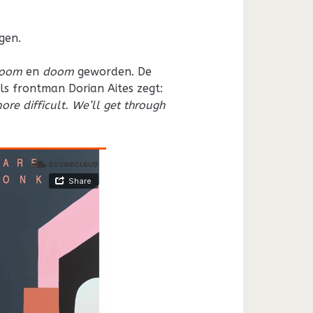
gen.
loom
en
doom
geworden. De
ls frontman Dorian Aites zegt:
more difficult. We’ll get through