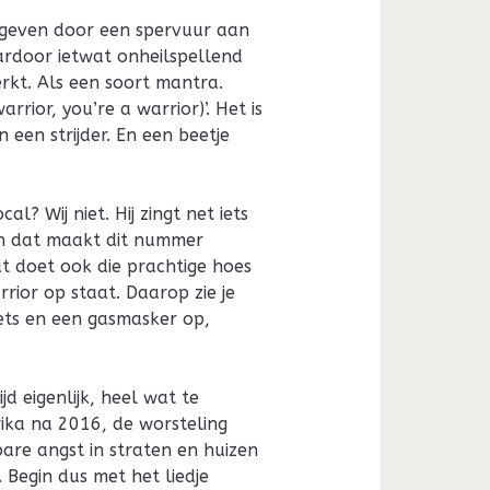
omgeven door een spervuur aan
ardoor ietwat onheilspellend
rkt. Als een soort mantra.
arrior, you’re a warrior)’. Het is
 een strijder. En een beetje
l? Wij niet. Hij zingt net iets
 en dat maakt dit nummer
at doet ook die prachtige hoes
rior op staat. Daarop zie je
iets en een gasmasker op,
d eigenlijk, heel wat te
rika na 2016, de worsteling
bare angst in straten en huizen
. Begin dus met het liedje