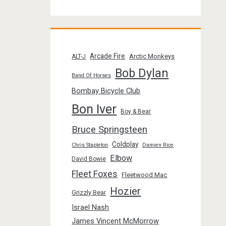
Arcade Fire
Arctic Monkeys
ALT-J
Bob Dylan
Band Of Horses
Bombay Bicycle Club
Bon Iver
Boy & Bear
Bruce Springsteen
Coldplay
Chris Stapleton
Damien Rice
Elbow
David Bowie
Fleet Foxes
Fleetwood Mac
Hozier
Grizzly Bear
Israel Nash
James Vincent McMorrow