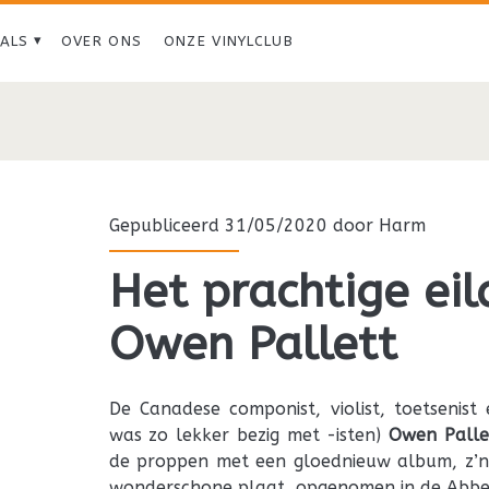
IALS
OVER ONS
ONZE VINYLCLUB
Tag:
<span>Owen
Pallett</span>
Gepubliceerd 31/05/2020 door
Harm
Het prachtige ei
Owen Pallett
De Canadese componist, violist, toetsenist 
was zo lekker bezig met -isten)
Owen Palle
de proppen met een gloednieuw album, z’n
wonderschone plaat, opgenomen in de Abbe