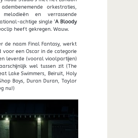
 adembenemende orkestraties,
de melodieën en verrassende
ational-achtige single ‘
A Bloody
deoclip heeft gekregen. Wauw.
er de naam Final Fantasy, werkt
 voor een Oscar in de categorie
en leverde (vooral vioolpartijen)
rschijnlijk wel tussen zit (The
eat Lake Swimmers, Beiruit, Holy
 Shop Boys, Duran Duran, Taylor
g nu!)