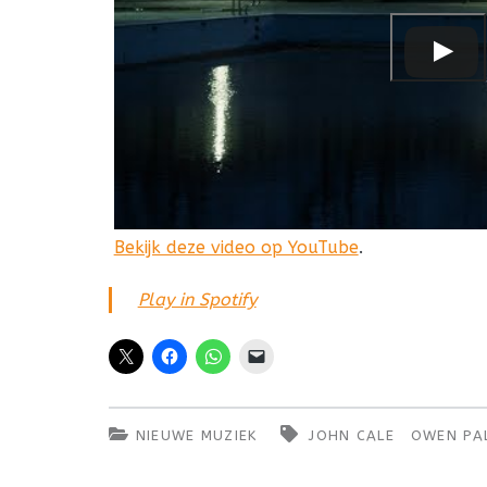
Bekijk deze video op YouTube
.
Play in Spotify
NIEUWE MUZIEK
JOHN CALE
OWEN PA