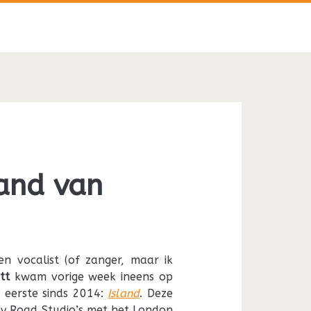
land van
en vocalist (of zanger, maar ik
tt
kwam vorige week ineens op
 eerste sinds 2014:
Island
. Deze
y Road Studio’s met het London