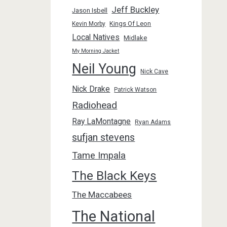
Jeff Buckley
Jason Isbell
Kings Of Leon
Kevin Morby
Local Natives
Midlake
My Morning Jacket
Neil Young
Nick Cave
Nick Drake
Patrick Watson
Radiohead
Ray LaMontagne
Ryan Adams
sufjan stevens
Tame Impala
The Black Keys
The Maccabees
The National