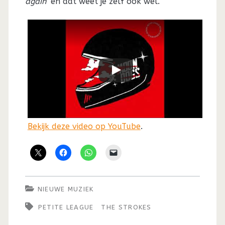
again’
en dat weet je zelf ook wel.
Bekijk deze video op YouTube
.
NIEUWE MUZIEK
PETITE LEAGUE
THE STROKES