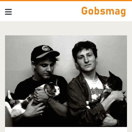
Tag:
<span>Petite
League</span>