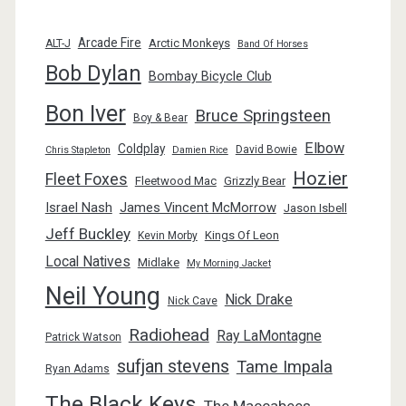
Arcade Fire
Arctic Monkeys
ALT-J
Band Of Horses
Bob Dylan
Bombay Bicycle Club
Bon Iver
Bruce Springsteen
Boy & Bear
Elbow
Coldplay
David Bowie
Chris Stapleton
Damien Rice
Hozier
Fleet Foxes
Fleetwood Mac
Grizzly Bear
Israel Nash
James Vincent McMorrow
Jason Isbell
Jeff Buckley
Kings Of Leon
Kevin Morby
Local Natives
Midlake
My Morning Jacket
Neil Young
Nick Drake
Nick Cave
Radiohead
Ray LaMontagne
Patrick Watson
sufjan stevens
Tame Impala
Ryan Adams
The Black Keys