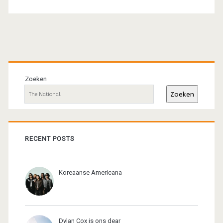
postpunk
vermengde
met
Primaire
metal
sidebar
Zoeken
en
Zoeken
gothic
(1985)
RECENT POSTS
Koreaanse Americana
Dylan Cox is ons dear