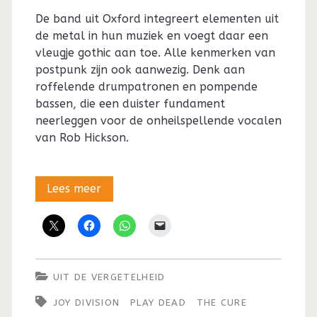
De band uit Oxford integreert elementen uit
de metal in hun muziek en voegt daar een
vleugje gothic aan toe. Alle kenmerken van
postpunk zijn ook aanwezig. Denk aan
roffelende drumpatronen en pompende
bassen, die een duister fundament
neerleggen voor de onheilspellende vocalen
van Rob Hickson.
Uit
Lees meer
de
vergetelheid:
Hoe
UIT DE VERGETELHEID
Play
JOY DIVISION
PLAY DEAD
THE CURE
Dead