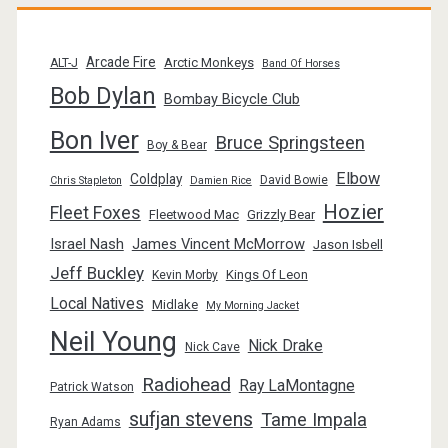
Arcade Fire
Arctic Monkeys
ALT-J
Band Of Horses
Bob Dylan
Bombay Bicycle Club
Bon Iver
Bruce Springsteen
Boy & Bear
Elbow
Coldplay
David Bowie
Chris Stapleton
Damien Rice
Hozier
Fleet Foxes
Fleetwood Mac
Grizzly Bear
Israel Nash
James Vincent McMorrow
Jason Isbell
Jeff Buckley
Kings Of Leon
Kevin Morby
Local Natives
Midlake
My Morning Jacket
Neil Young
Nick Drake
Nick Cave
Radiohead
Ray LaMontagne
Patrick Watson
sufjan stevens
Tame Impala
Ryan Adams