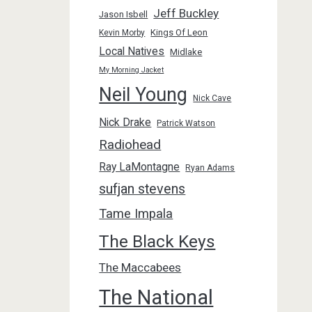
Jeff Buckley
Jason Isbell
Kings Of Leon
Kevin Morby
Local Natives
Midlake
My Morning Jacket
Neil Young
Nick Cave
Nick Drake
Patrick Watson
Radiohead
Ray LaMontagne
Ryan Adams
sufjan stevens
Tame Impala
The Black Keys
The Maccabees
The National