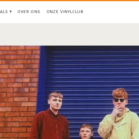
IALS
OVER ONS
ONZE VINYLCLUB
Tag:
<span>ROLLA</span>