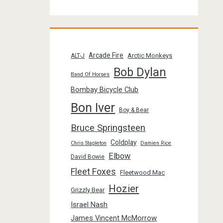
Arcade Fire
Arctic Monkeys
ALT-J
Bob Dylan
Band Of Horses
Bombay Bicycle Club
Bon Iver
Boy & Bear
Bruce Springsteen
Coldplay
Chris Stapleton
Damien Rice
Elbow
David Bowie
Fleet Foxes
Fleetwood Mac
Hozier
Grizzly Bear
Israel Nash
James Vincent McMorrow