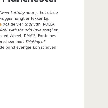
Sweet Lullaby
hoor je het al: de
wagger
hangt er lekker bij,
e
dat de vier
lads
van ROLLA
Roll with the odd love song”
en
isted Wheel, DMA’S, Fontaines
verscheen met
Thinking of
de band eventjes kon schaven