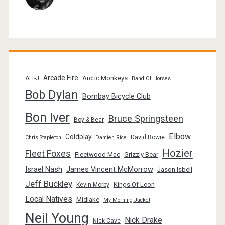
Arcade Fire
Arctic Monkeys
ALT-J
Band Of Horses
Bob Dylan
Bombay Bicycle Club
Bon Iver
Bruce Springsteen
Boy & Bear
Elbow
Coldplay
David Bowie
Chris Stapleton
Damien Rice
Hozier
Fleet Foxes
Fleetwood Mac
Grizzly Bear
Israel Nash
James Vincent McMorrow
Jason Isbell
Jeff Buckley
Kings Of Leon
Kevin Morby
Local Natives
Midlake
My Morning Jacket
Neil Young
Nick Drake
Nick Cave