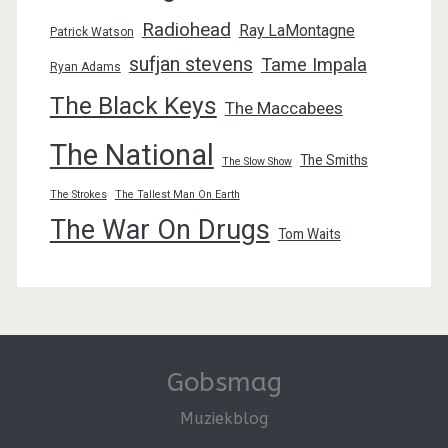
Radiohead
Ray LaMontagne
Patrick Watson
sufjan stevens
Tame Impala
Ryan Adams
The Black Keys
The Maccabees
The National
The Smiths
The Slow Show
The Strokes
The Tallest Man On Earth
The War On Drugs
Tom Waits
Gobsmag
Muziekblog