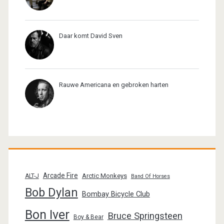
Daar komt David Sven
Rauwe Americana en gebroken harten
Arcade Fire
Arctic Monkeys
ALT-J
Band Of Horses
Bob Dylan
Bombay Bicycle Club
Bon Iver
Bruce Springsteen
Boy & Bear