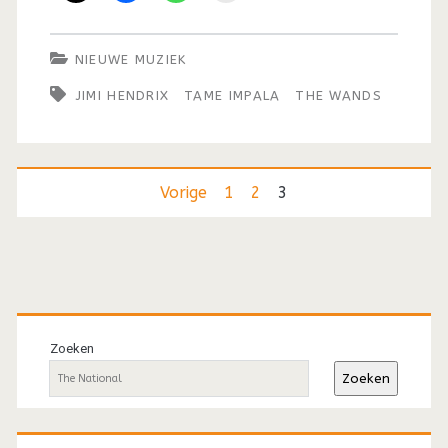
NIEUWE MUZIEK
JIMI HENDRIX
TAME IMPALA
THE WANDS
Berichten
Vorige
1
2
3
paginering
Primaire
sidebar
Zoeken
Zoeken