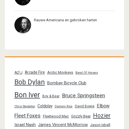
Rauwe Americana en gebroken harten
Arcade Fire
Arctic Monkeys
ALT-J
Band Of Horses
Bob Dylan
Bombay Bicycle Club
Bon Iver
Bruce Springsteen
Boy & Bear
Elbow
Coldplay
David Bowie
Chris Stapleton
Damien Rice
Hozier
Fleet Foxes
Fleetwood Mac
Grizzly Bear
Israel Nash
James Vincent McMorrow
Jason Isbell