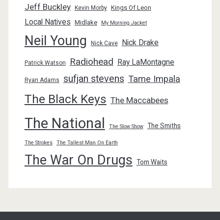
Jeff Buckley
Kings Of Leon
Kevin Morby
Local Natives
Midlake
My Morning Jacket
Neil Young
Nick Drake
Nick Cave
Radiohead
Ray LaMontagne
Patrick Watson
sufjan stevens
Tame Impala
Ryan Adams
The Black Keys
The Maccabees
The National
The Smiths
The Slow Show
The Strokes
The Tallest Man On Earth
The War On Drugs
Tom Waits