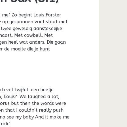
me.’ Zo begint Louis Forster
ie op gespannen voet staat met
e twee geweldig aanstekelijke
 haast. Met cowbell. Met
ggen heel wat anders. Die gaan
r de moeite die je kunt
h vol twijfel: een beetje
, Louis? ‘We laughed a lot,
chorus but then the words were
n that I couldn’t really push
onna see my baby And it make me
ick.’