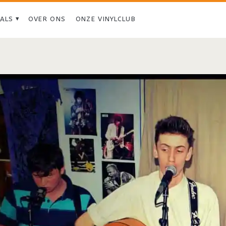
IALS
OVER ONS
ONZE VINYLCLUB
Tag:
<span>The
Magnetic
Fields</span>