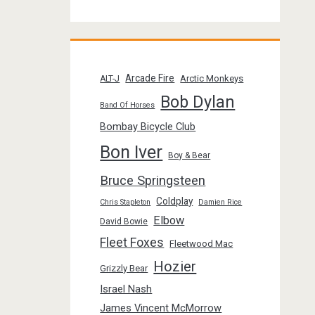
Arcade Fire
Arctic Monkeys
ALT-J
Bob Dylan
Band Of Horses
Bombay Bicycle Club
Bon Iver
Boy & Bear
Bruce Springsteen
Coldplay
Chris Stapleton
Damien Rice
Elbow
David Bowie
Fleet Foxes
Fleetwood Mac
Hozier
Grizzly Bear
Israel Nash
James Vincent McMorrow