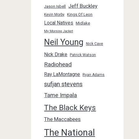
Jeff Buckley
Jason Isbell
Kings Of Leon
Kevin Morby
Local Natives
Midlake
My Morning Jacket
Neil Young
Nick Cave
Nick Drake
Patrick Watson
Radiohead
Ray LaMontagne
Ryan Adams
sufjan stevens
Tame Impala
The Black Keys
The Maccabees
The National