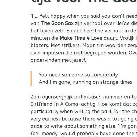
‘I … felt happy when you said you don’t need 
van
The Goon Sax
zijn verhaal over liefde d
het leven zelf. En dat heeft-ie verpakt in d
minuten die
Make Time 4 Love
duurt. Vrolijk
blazers. Met strijkers. Maar zijn woorden ze
over impulsen die niet begrepen worden. Ove
ondervinden met jezelf.
You need someone so completely
And I’m gone, running on strange times
Zo’n ogenschijnlijk optimistisch nummer en toc
Girlfriend In A Coma-achtig. Hoe komt dat zo
particularly when writing the part for the 
very earnest because there was a lot going o
aside to write about something else. ‘I’m g
feel moody’ would probably have done the tr