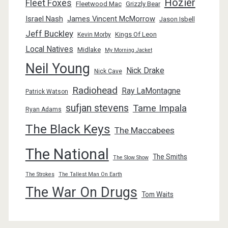
Hozier
Fleet Foxes
Fleetwood Mac
Grizzly Bear
Israel Nash
James Vincent McMorrow
Jason Isbell
Jeff Buckley
Kings Of Leon
Kevin Morby
Local Natives
Midlake
My Morning Jacket
Neil Young
Nick Drake
Nick Cave
Radiohead
Ray LaMontagne
Patrick Watson
sufjan stevens
Tame Impala
Ryan Adams
The Black Keys
The Maccabees
The National
The Smiths
The Slow Show
The Strokes
The Tallest Man On Earth
The War On Drugs
Tom Waits