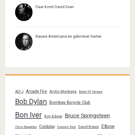
Daar komt David Sven
Rauwe Americana en gebroken harten
Arcade Fire
Arctic Monkeys
ALT-J
Band Of Horses
Bob Dylan
Bombay Bicycle Club
Bon Iver
Bruce Springsteen
Boy & Bear
Elbow
Coldplay
David Bowie
Chris Stapleton
Damien Rice