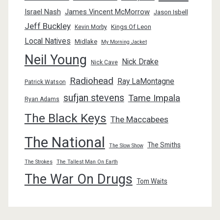
Israel Nash
James Vincent McMorrow
Jason Isbell
Jeff Buckley
Kings Of Leon
Kevin Morby
Local Natives
Midlake
My Morning Jacket
Neil Young
Nick Drake
Nick Cave
Radiohead
Ray LaMontagne
Patrick Watson
sufjan stevens
Tame Impala
Ryan Adams
The Black Keys
The Maccabees
The National
The Smiths
The Slow Show
The Strokes
The Tallest Man On Earth
The War On Drugs
Tom Waits