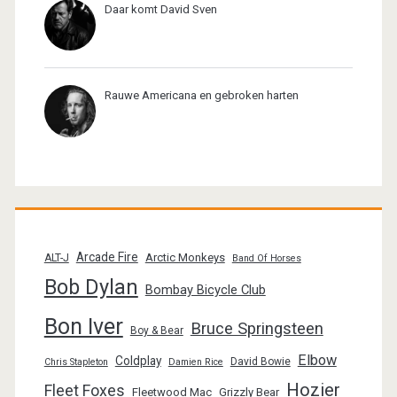
Daar komt David Sven
Rauwe Americana en gebroken harten
Arcade Fire
Arctic Monkeys
ALT-J
Band Of Horses
Bob Dylan
Bombay Bicycle Club
Bon Iver
Bruce Springsteen
Boy & Bear
Elbow
Coldplay
David Bowie
Chris Stapleton
Damien Rice
Hozier
Fleet Foxes
Fleetwood Mac
Grizzly Bear