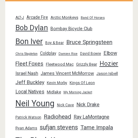
Arcade Fire
Arctic Monkeys
ALT-J
Band Of Horses
Bob Dylan
Bombay Bicycle Club
Bon Iver
Bruce Springsteen
Boy & Bear
Elbow
Coldplay
David Bowie
Chris Stapleton
Damien Rice
Hozier
Fleet Foxes
Fleetwood Mac
Grizzly Bear
Israel Nash
James Vincent McMorrow
Jason Isbell
Jeff Buckley
Kings Of Leon
Kevin Morby
Local Natives
Midlake
My Morning Jacket
Neil Young
Nick Drake
Nick Cave
Radiohead
Ray LaMontagne
Patrick Watson
sufjan stevens
Tame Impala
Ryan Adams