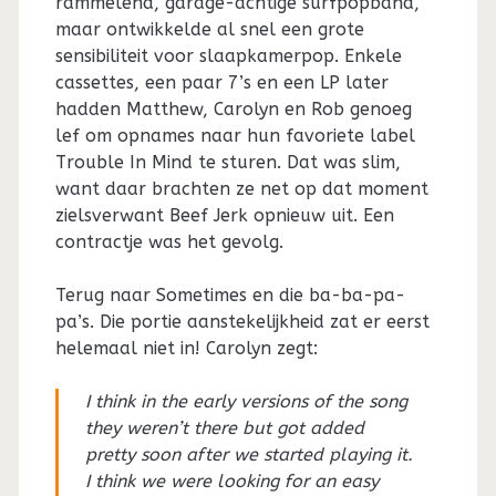
rammelend, garage-achtige surfpopband,
maar ontwikkelde al snel een grote
sensibiliteit voor slaapkamerpop. Enkele
cassettes, een paar 7’s en een LP later
hadden Matthew, Carolyn en Rob genoeg
lef om opnames naar hun favoriete label
Trouble In Mind te sturen. Dat was slim,
want daar brachten ze net op dat moment
zielsverwant Beef Jerk opnieuw uit. Een
contractje was het gevolg.
Terug naar Sometimes en die ba-ba-pa-
pa’s. Die portie aanstekelijkheid zat er eerst
helemaal niet in! Carolyn zegt:
I think in the early versions of the song
they weren’t there but got added
pretty soon after we started playing it.
I think we were looking for an easy