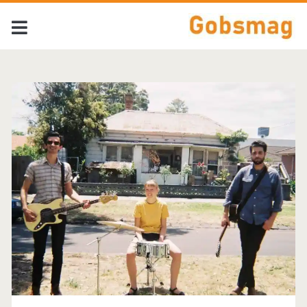
Tag:
<span>Twerps</span