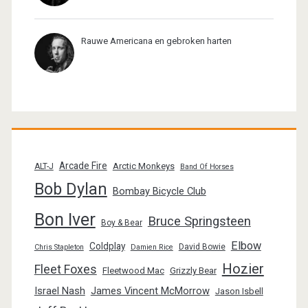
Rauwe Americana en gebroken harten
Arcade Fire
Arctic Monkeys
ALT-J
Band Of Horses
Bob Dylan
Bombay Bicycle Club
Bon Iver
Bruce Springsteen
Boy & Bear
Elbow
Coldplay
David Bowie
Chris Stapleton
Damien Rice
Hozier
Fleet Foxes
Fleetwood Mac
Grizzly Bear
Israel Nash
James Vincent McMorrow
Jason Isbell