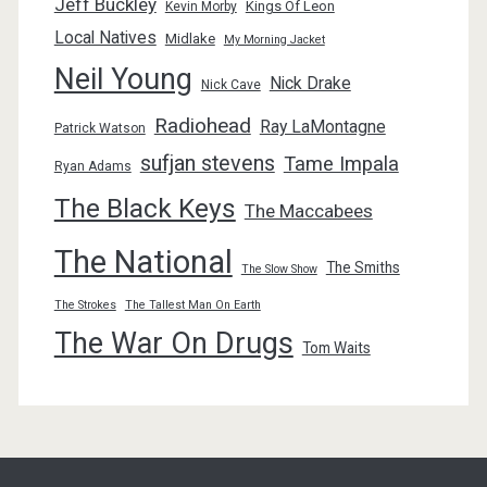
Jeff Buckley
Kings Of Leon
Kevin Morby
Local Natives
Midlake
My Morning Jacket
Neil Young
Nick Drake
Nick Cave
Radiohead
Ray LaMontagne
Patrick Watson
sufjan stevens
Tame Impala
Ryan Adams
The Black Keys
The Maccabees
The National
The Smiths
The Slow Show
The Strokes
The Tallest Man On Earth
The War On Drugs
Tom Waits