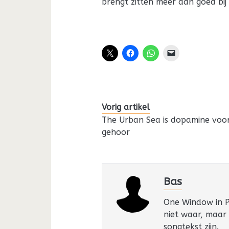
brengt zitten meer dan goed bi
Vorig artikel
The Urban Sea is dopamine voor
gehoor
Bas
One Window in Pa
niet waar, maar
songtekst zijn.