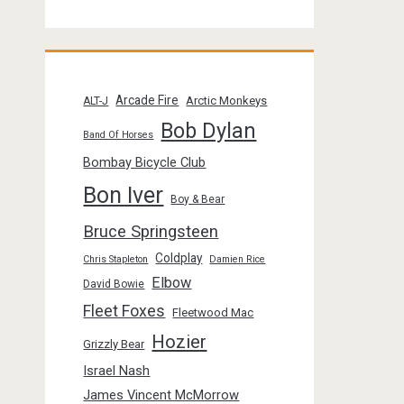
Arcade Fire
Arctic Monkeys
ALT-J
Bob Dylan
Band Of Horses
Bombay Bicycle Club
Bon Iver
Boy & Bear
Bruce Springsteen
Coldplay
Chris Stapleton
Damien Rice
Elbow
David Bowie
Fleet Foxes
Fleetwood Mac
Hozier
Grizzly Bear
Israel Nash
James Vincent McMorrow