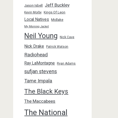
Jeff Buckley
Jason Isbell
Kings Of Leon
Kevin Morby
Local Natives
Midlake
My Morning Jacket
Neil Young
Nick Cave
Nick Drake
Patrick Watson
Radiohead
Ray LaMontagne
Ryan Adams
sufjan stevens
Tame Impala
The Black Keys
The Maccabees
The National