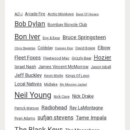
Arcade Fire
Arctic Monkeys
ALT-J
Band Of Horses
Bob Dylan
Bombay Bicycle Club
Bon Iver
Bruce Springsteen
Boy & Bear
Elbow
Coldplay
David Bowie
Chris Stapleton
Damien Rice
Hozier
Fleet Foxes
Fleetwood Mac
Grizzly Bear
Israel Nash
James Vincent McMorrow
Jason Isbell
Jeff Buckley
Kings Of Leon
Kevin Morby
Local Natives
Midlake
My Morning Jacket
Neil Young
Nick Drake
Nick Cave
Radiohead
Ray LaMontagne
Patrick Watson
sufjan stevens
Tame Impala
Ryan Adams
The Black Keys