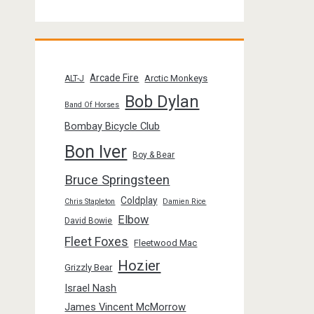
Arcade Fire
Arctic Monkeys
ALT-J
Bob Dylan
Band Of Horses
Bombay Bicycle Club
Bon Iver
Boy & Bear
Bruce Springsteen
Coldplay
Chris Stapleton
Damien Rice
Elbow
David Bowie
Fleet Foxes
Fleetwood Mac
Hozier
Grizzly Bear
Israel Nash
James Vincent McMorrow