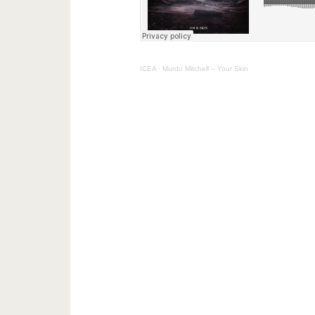
ICEA
·
Murdo Mitchell – Your Skin