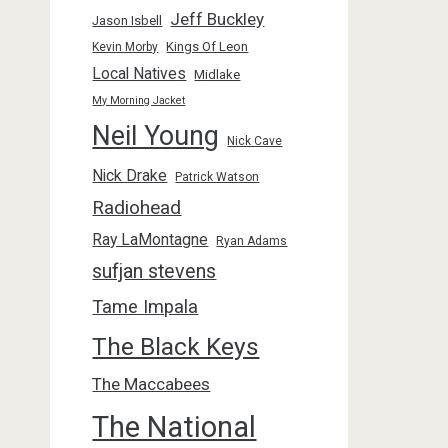
Jeff Buckley
Jason Isbell
Kings Of Leon
Kevin Morby
Local Natives
Midlake
My Morning Jacket
Neil Young
Nick Cave
Nick Drake
Patrick Watson
Radiohead
Ray LaMontagne
Ryan Adams
sufjan stevens
Tame Impala
The Black Keys
The Maccabees
The National