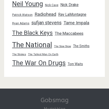
Neil Young
Nick Drake
Nick Cave
Radiohead
Ray LaMontagne
Patrick Watson
sufjan stevens
Tame Impala
Ryan Adams
The Black Keys
The Maccabees
The National
The Smiths
The Slow Show
The Strokes
The Tallest Man On Earth
The War On Drugs
Tom Waits
Gobsmag
Muziekblog