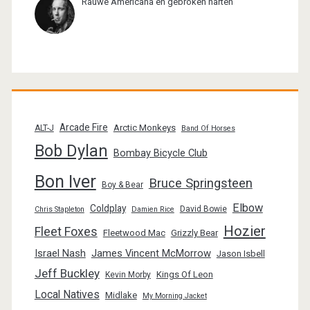
Rauwe Americana en gebroken harten
Arcade Fire
Arctic Monkeys
ALT-J
Band Of Horses
Bob Dylan
Bombay Bicycle Club
Bon Iver
Bruce Springsteen
Boy & Bear
Elbow
Coldplay
David Bowie
Chris Stapleton
Damien Rice
Hozier
Fleet Foxes
Fleetwood Mac
Grizzly Bear
Israel Nash
James Vincent McMorrow
Jason Isbell
Jeff Buckley
Kings Of Leon
Kevin Morby
Local Natives
Midlake
My Morning Jacket