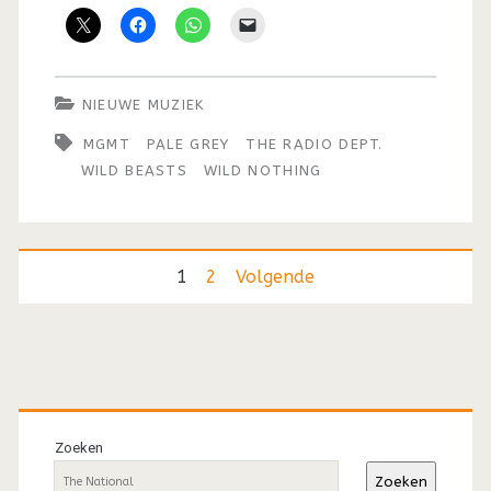
NIEUWE MUZIEK
MGMT
PALE GREY
THE RADIO DEPT.
WILD BEASTS
WILD NOTHING
Berichten
1
2
Volgende
paginering
Primaire
sidebar
Zoeken
Zoeken