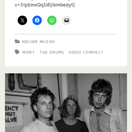
v=3IpbmxQq1i8[/embedyt]
NIEUWE MUZIEK
MGMT
THE DRUMS
VIDEO COMPACT