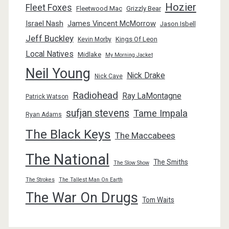
Hozier
Fleet Foxes
Fleetwood Mac
Grizzly Bear
Israel Nash
James Vincent McMorrow
Jason Isbell
Jeff Buckley
Kings Of Leon
Kevin Morby
Local Natives
Midlake
My Morning Jacket
Neil Young
Nick Drake
Nick Cave
Radiohead
Ray LaMontagne
Patrick Watson
sufjan stevens
Tame Impala
Ryan Adams
The Black Keys
The Maccabees
The National
The Smiths
The Slow Show
The Strokes
The Tallest Man On Earth
The War On Drugs
Tom Waits