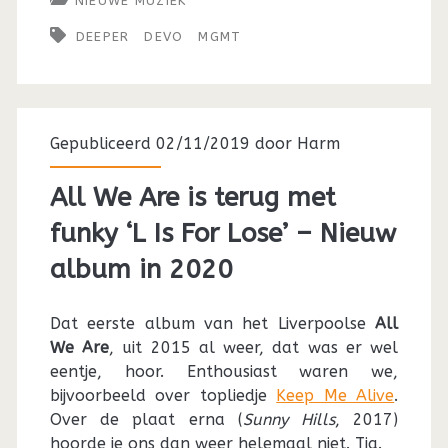
NIEUWE MUZIEK
DEEPER
DEVO
MGMT
Gepubliceerd 02/11/2019 door
Harm
All We Are is terug met
funky ‘L Is For Lose’ – Nieuw
album in 2020
Dat eerste album van het Liverpoolse
All
We Are
, uit 2015 al weer, dat was er wel
eentje, hoor. Enthousiast waren we,
bijvoorbeeld over topliedje
Keep Me Alive
.
Over de plaat erna (
Sunny Hills
, 2017)
hoorde je ons dan weer helemaal niet. Tja.