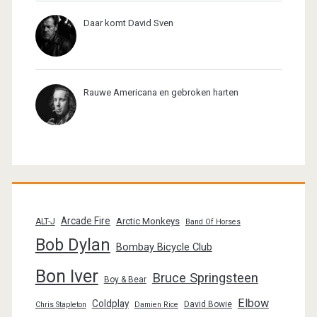
Daar komt David Sven
Rauwe Americana en gebroken harten
Arcade Fire
Arctic Monkeys
ALT-J
Band Of Horses
Bob Dylan
Bombay Bicycle Club
Bon Iver
Bruce Springsteen
Boy & Bear
Elbow
Coldplay
David Bowie
Chris Stapleton
Damien Rice