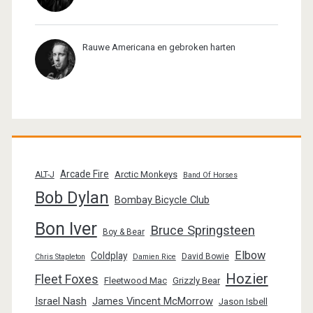
Rauwe Americana en gebroken harten
Arcade Fire
Arctic Monkeys
ALT-J
Band Of Horses
Bob Dylan
Bombay Bicycle Club
Bon Iver
Bruce Springsteen
Boy & Bear
Elbow
Coldplay
David Bowie
Chris Stapleton
Damien Rice
Hozier
Fleet Foxes
Fleetwood Mac
Grizzly Bear
Israel Nash
James Vincent McMorrow
Jason Isbell