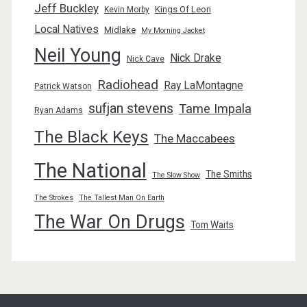
Jeff Buckley
Kings Of Leon
Kevin Morby
Local Natives
Midlake
My Morning Jacket
Neil Young
Nick Drake
Nick Cave
Radiohead
Ray LaMontagne
Patrick Watson
sufjan stevens
Tame Impala
Ryan Adams
The Black Keys
The Maccabees
The National
The Smiths
The Slow Show
The Strokes
The Tallest Man On Earth
The War On Drugs
Tom Waits