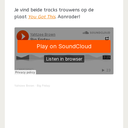
Je vind beide tracks trouwens op de
plaat
You Got This
. Aanrader!
Yahtzee Brown
·
Big Friday