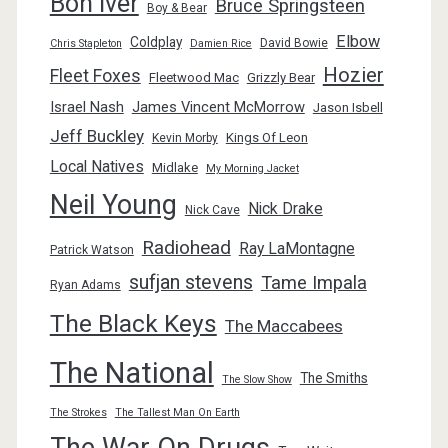
Bon Iver
Bruce Springsteen
Boy & Bear
Elbow
Coldplay
David Bowie
Chris Stapleton
Damien Rice
Hozier
Fleet Foxes
Fleetwood Mac
Grizzly Bear
Israel Nash
James Vincent McMorrow
Jason Isbell
Jeff Buckley
Kings Of Leon
Kevin Morby
Local Natives
Midlake
My Morning Jacket
Neil Young
Nick Drake
Nick Cave
Radiohead
Ray LaMontagne
Patrick Watson
sufjan stevens
Tame Impala
Ryan Adams
The Black Keys
The Maccabees
The National
The Smiths
The Slow Show
The Strokes
The Tallest Man On Earth