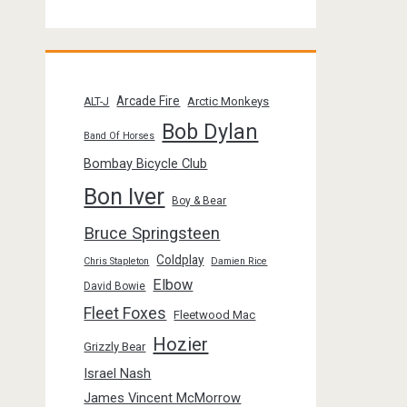
Arcade Fire
Arctic Monkeys
ALT-J
Bob Dylan
Band Of Horses
Bombay Bicycle Club
Bon Iver
Boy & Bear
Bruce Springsteen
Coldplay
Chris Stapleton
Damien Rice
Elbow
David Bowie
Fleet Foxes
Fleetwood Mac
Hozier
Grizzly Bear
Israel Nash
James Vincent McMorrow