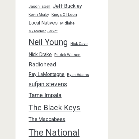
Jeff Buckley
Jason Isbell
Kings Of Leon
Kevin Morby
Local Natives
Midlake
My Morning Jacket
Neil Young
Nick Cave
Nick Drake
Patrick Watson
Radiohead
Ray LaMontagne
Ryan Adams
sufjan stevens
Tame Impala
The Black Keys
The Maccabees
The National