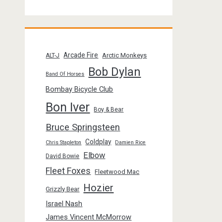
Arcade Fire
Arctic Monkeys
ALT-J
Bob Dylan
Band Of Horses
Bombay Bicycle Club
Bon Iver
Boy & Bear
Bruce Springsteen
Coldplay
Chris Stapleton
Damien Rice
Elbow
David Bowie
Fleet Foxes
Fleetwood Mac
Hozier
Grizzly Bear
Israel Nash
James Vincent McMorrow