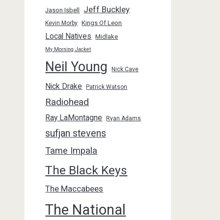
Jeff Buckley
Jason Isbell
Kings Of Leon
Kevin Morby
Local Natives
Midlake
My Morning Jacket
Neil Young
Nick Cave
Nick Drake
Patrick Watson
Radiohead
Ray LaMontagne
Ryan Adams
sufjan stevens
Tame Impala
The Black Keys
The Maccabees
The National