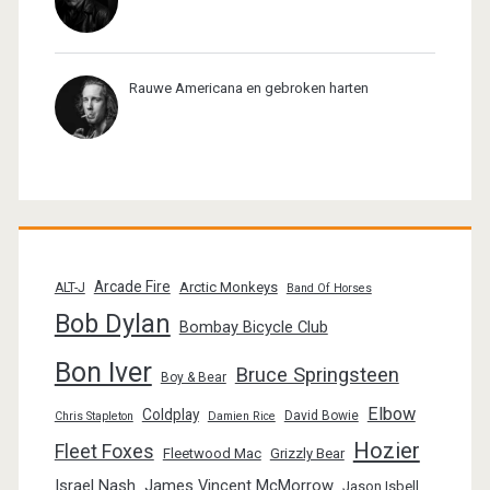
Rauwe Americana en gebroken harten
Arcade Fire
Arctic Monkeys
ALT-J
Band Of Horses
Bob Dylan
Bombay Bicycle Club
Bon Iver
Bruce Springsteen
Boy & Bear
Elbow
Coldplay
David Bowie
Chris Stapleton
Damien Rice
Hozier
Fleet Foxes
Fleetwood Mac
Grizzly Bear
Israel Nash
James Vincent McMorrow
Jason Isbell