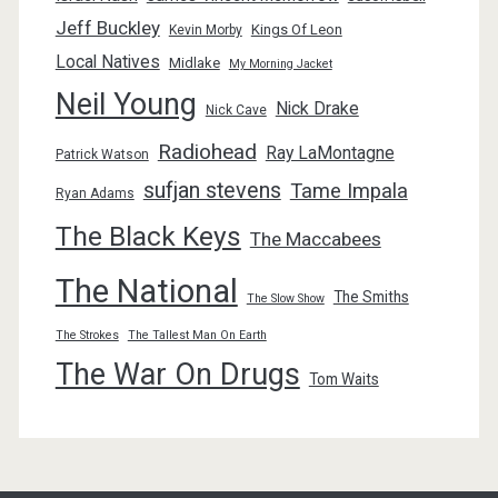
Jeff Buckley
Kings Of Leon
Kevin Morby
Local Natives
Midlake
My Morning Jacket
Neil Young
Nick Drake
Nick Cave
Radiohead
Ray LaMontagne
Patrick Watson
sufjan stevens
Tame Impala
Ryan Adams
The Black Keys
The Maccabees
The National
The Smiths
The Slow Show
The Strokes
The Tallest Man On Earth
The War On Drugs
Tom Waits