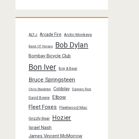
Arcade Fire
Arctic Monkeys
ALT-J
Bob Dylan
Band Of Horses
Bombay Bicycle Club
Bon Iver
Boy & Bear
Bruce Springsteen
Coldplay
Chris Stapleton
Damien Rice
Elbow
David Bowie
Fleet Foxes
Fleetwood Mac
Hozier
Grizzly Bear
Israel Nash
James Vincent McMorrow