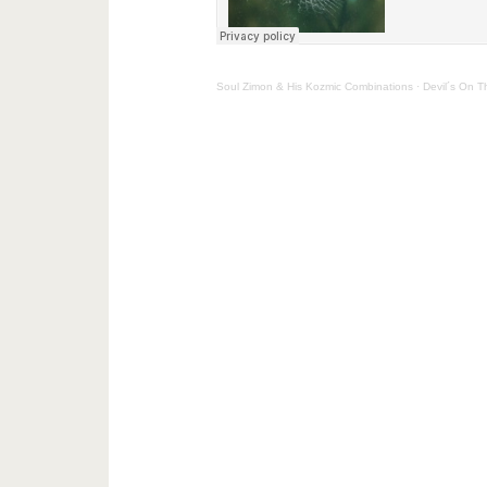
Soul Zimon & His Kozmic Combinations
·
Devil´s On 