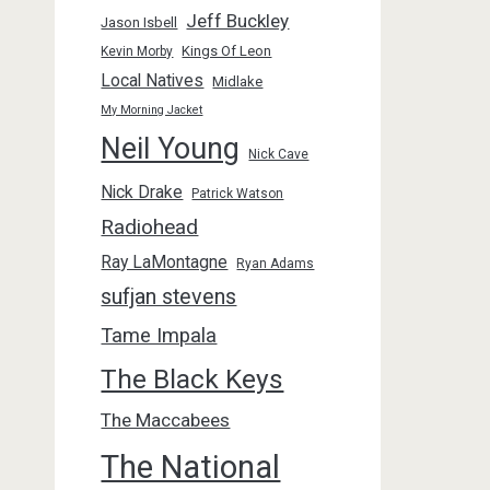
Jeff Buckley
Jason Isbell
Kings Of Leon
Kevin Morby
Local Natives
Midlake
My Morning Jacket
Neil Young
Nick Cave
Nick Drake
Patrick Watson
Radiohead
Ray LaMontagne
Ryan Adams
sufjan stevens
Tame Impala
The Black Keys
The Maccabees
The National