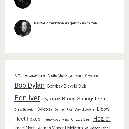
Rauwe Americana en gebroken harten
Arcade Fire
Arctic Monkeys
ALT-J
Band Of Horses
Bob Dylan
Bombay Bicycle Club
Bon Iver
Bruce Springsteen
Boy & Bear
Elbow
Coldplay
David Bowie
Chris Stapleton
Damien Rice
Hozier
Fleet Foxes
Fleetwood Mac
Grizzly Bear
Israel Nash
James Vincent McMorrow
Jason Isbell