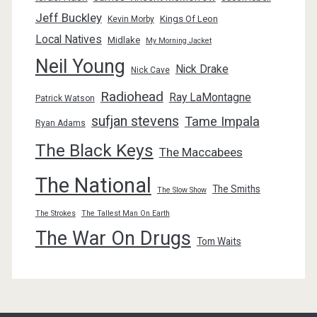
Jeff Buckley
Kings Of Leon
Kevin Morby
Local Natives
Midlake
My Morning Jacket
Neil Young
Nick Drake
Nick Cave
Radiohead
Ray LaMontagne
Patrick Watson
sufjan stevens
Tame Impala
Ryan Adams
The Black Keys
The Maccabees
The National
The Smiths
The Slow Show
The Strokes
The Tallest Man On Earth
The War On Drugs
Tom Waits