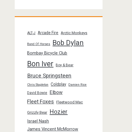
Arcade Fire
Arctic Monkeys
ALT-J
Bob Dylan
Band Of Horses
Bombay Bicycle Club
Bon Iver
Boy & Bear
Bruce Springsteen
Coldplay
Chris Stapleton
Damien Rice
Elbow
David Bowie
Fleet Foxes
Fleetwood Mac
Hozier
Grizzly Bear
Israel Nash
James Vincent McMorrow