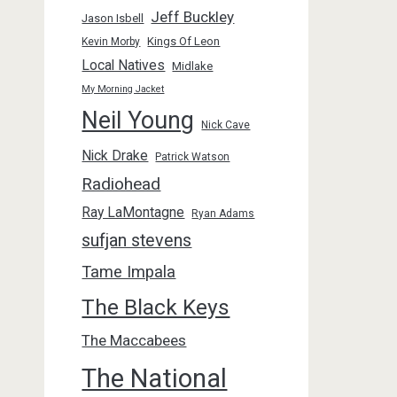
Jeff Buckley
Jason Isbell
Kings Of Leon
Kevin Morby
Local Natives
Midlake
My Morning Jacket
Neil Young
Nick Cave
Nick Drake
Patrick Watson
Radiohead
Ray LaMontagne
Ryan Adams
sufjan stevens
Tame Impala
The Black Keys
The Maccabees
The National